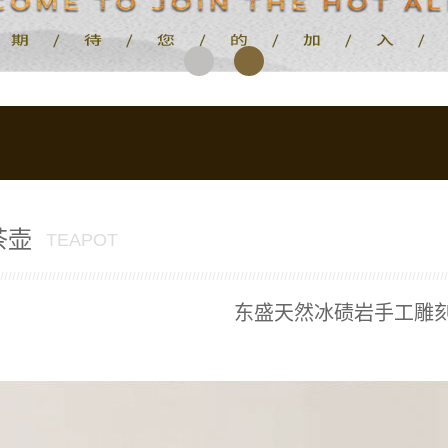
茶壶
TEAPOT
东盛天然冰碛岩手工雕